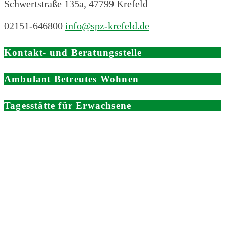
Schwertstraße 135a, 47799 Krefeld
02151-646800
info@spz-krefeld.de
Kontakt- und Beratungsstelle
Ambulant Betreutes Wohnen
Tagesstätte für Erwachsene
Aktuelles
Peer-Beratung
Als weiteres Angebot bietet das SPZ seit einiger
Zeit Peer-Beratung. Peer-Beratung bedeutet: Von
mehr